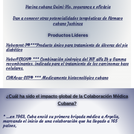
Vacina cubana Quimi-Vio, segurança e eficácia
Dan a conocer otras potencialidades terapéuticas de fármaco
cubano Jusbinza
Productos Líderes
Heberprot-P®***Producto único para tratamiento de úlceras del pie
diabético
HeberFERON® *** Combinación sinérgica del INF alfa 2b y Gamma
recombinantes, indicada para el tratamiento de los carcinomas baso
celulares.
CIMAvax-EGF® *** Medicamento biotecnológico cubano
¿Cuál ha sido el impacto global de la Colaboración Médica
Cubana?
* ...en 1963, Cuba envió su primera brigada médica a Argelia,
marcando el inicio de una colaboración que ha llegado a 165
países,