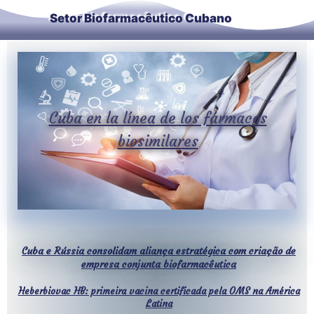
Setor Biofarmacêutico Cubano
Cuba en la línea de los fármacos
biosimilares
Cuba e Rússia consolidam aliança estratégica com criação de
empresa conjunta biofarmacêutica
Heberbiovac HB: primeira vacina certificada pela OMS na América
Latina