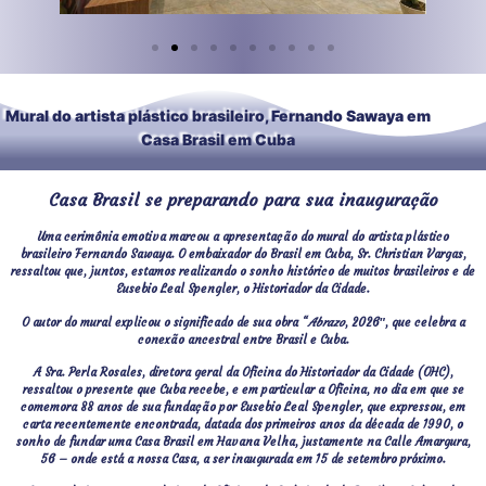
Mural do artista plástico brasileiro, Fernando Sawaya em
Casa Brasil em Cuba
Casa Brasil se preparando para sua inauguração
Uma cerimônia emotiva marcou a apresentação do mural do artista plástico
brasileiro Fernando Sawaya. O embaixador do Brasil em Cuba, Sr. Christian Vargas,
ressaltou que, juntos, estamos realizando o sonho histórico de muitos brasileiros e de
Eusebio Leal Spengler, o Historiador da Cidade.
O autor do mural explicou o significado de sua obra “
Abrazo
, 2026″, que celebra a
conexão ancestral entre Brasil e Cuba.
A Sra. Perla Rosales, diretora geral da Oficina do Historiador da Cidade (OHC),
ressaltou o presente que Cuba recebe, e em particular a Oficina, no dia em que se
comemora 88 anos de sua fundação por Eusebio Leal Spengler, que expressou, em
carta recentemente encontrada, datada dos primeiros anos da década de 1990, o
sonho de fundar uma Casa Brasil em Havana Velha, justamente na Calle Amargura,
56 – onde está a nossa Casa, a ser inaugurada em 15 de setembro próximo.